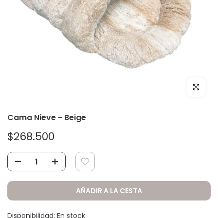
Click par
Cama Nieve - Beige
$268.500
AÑADIR A LA CESTA
Disponibilidad:
En stock