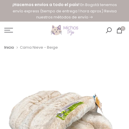
¡Hacemos envíos a todo el país!
En Bogotá tenemos
saltar
envío express (tiempo de entrega 1 hora aprox.) Revisa
al
nuestros métodos de envío
contenido
0
Inicio
Cama Nieve - Beige