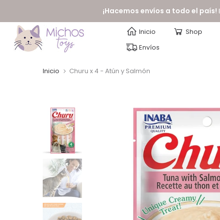
saltar
¡Hacemos envíos a todo el país!
al
Inicio
Shop
contenido
Envíos
Inicio
Churu x 4 - Atún y Salmón