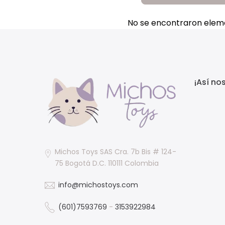
No se encontraron elem
¡Así no
Michos Toys SAS Cra. 7b Bis # 124-
75 Bogotá D.C. 110111 Colombia
info@michostoys.com
(601)7593769
-
3153922984