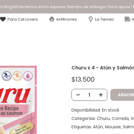
En Bogotá tenemos envío express (tiempo de entrega 1 hora aprox.)
Para Cat Lovers
Anfitriones
La Tienda
I
Churu x 4 - Atún y Salmó
$13.500
AÑADIR
Disponibilidad:
En stock
Categorías:
Churu
Comida
G
Etiquetas:
Atún
Mousse
Salm