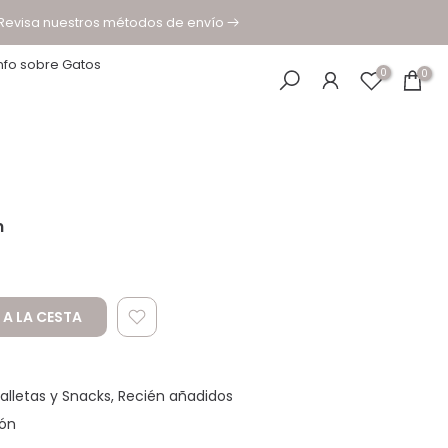
 Revisa nuestros métodos de envío
nfo sobre Gatos
0
0
n
 A LA CESTA
alletas y Snacks
Recién añadidos
ón