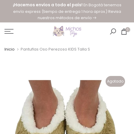
¡Hacemos envíos a todo el país!
En Bogotá tenemos
saltar
envío express (tiempo de entrega 1 hora aprox.) Revisa
al
nuestros métodos de envío
contenido
0
Inicio
Pantuflas Oso Perezoso KIDS Talla S
Agotado