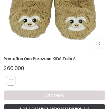
Click par
Pantuflas Oso Perezoso KIDS Talla S
$60.000
AGOTADO
NOTIFICARME CUANDO ESTÉ DISPONIBLE